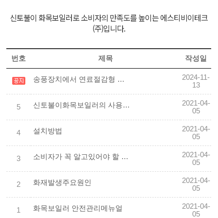
신토불이 화목보일러로 소비자의 만족도를 높이는 에스티비이테크
(주)입니다.
번호
제목
작성일
2024-11-
송풍장치에서 연료절감형 자동온도조절댐퍼로 교체
13
2021-04-
신토불이화목보일러의 사용방법은 참 쉽습니다.
5
05
2021-04-
설치방법
4
05
2021-04-
소비자가 꼭 알고있어야 할 주의사항
3
05
2021-04-
화재발생주요원인
2
05
2021-04-
화목보일러 안전관리메뉴얼
1
05